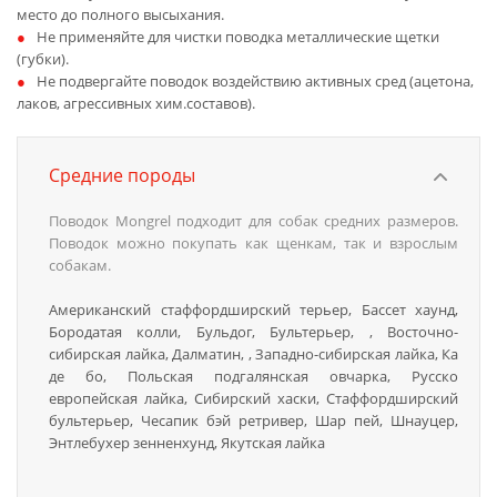
место до полного высыхания.
Не применяйте для чистки поводка металлические щетки
(губки).
Не подвергайте поводок воздействию активных сред (ацетона,
лаков, агрессивных хим.составов).
Средние породы
Поводок Mongrel подходит для собак средних размеров.
Поводок можно покупать как щенкам, так и взрослым
собакам.
Американский стаффордширский терьер, Бассет хаунд,
Бородатая колли, Бульдог, Бультерьер, , Восточно-
сибирская лайка, Далматин, , Западно-сибирская лайка, Ка
де бо, Польская подгалянская овчарка, Русско
европейская лайка, Сибирский хаски, Стаффордширский
бультерьер, Чесапик бэй ретривер, Шар пей, Шнауцер,
Энтлебухер зенненхунд, Якутская лайка