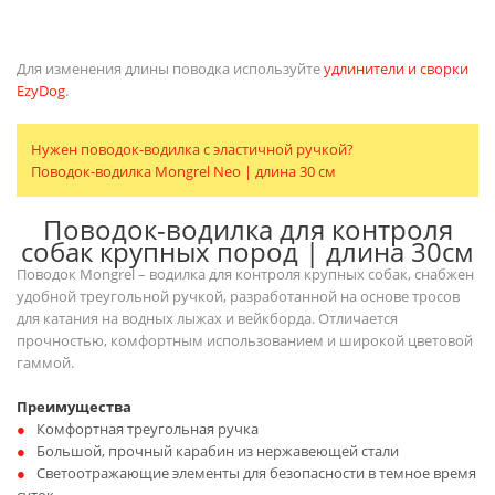
Для изменения длины поводка используйте
удлинители и сворки
EzyDog
.
Нужен поводок-водилка с эластичной ручкой?
Поводок-водилка Mongrel Neo | длина 30 см
Поводок-водилка для контроля
собак крупных пород | длина 30см
Поводок Mongrel – водилка для контроля крупных собак, снабжен
удобной треугольной ручкой, разработанной на основе тросов
для катания на водных лыжах и вейкборда. Отличается
прочностью, комфортным использованием и широкой цветовой
гаммой.
Преимущества
Комфортная треугольная ручка
Большой, прочный карабин из нержавеющей стали
Светоотражающие элементы для безопасности в темное время