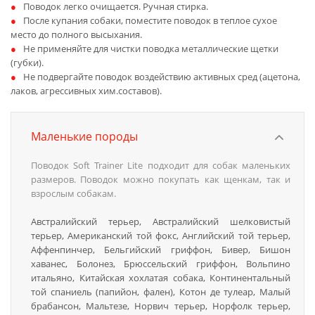
Поводок легко очищается. Ручная стирка.
После купания собаки, поместите поводок в теплое сухое
место до полного высыхания.
Не применяйте для чистки поводка металлические щетки
(губки).
Не подвергайте поводок воздействию активных сред (ацетона,
лаков, агрессивных хим.составов).
Маленькие породы
Поводок Soft Trainer Lite подходит для собак маленьких
размеров. Поводок можно покупать как щенкам, так и
взрослым собакам.
Австралийский терьер, Австралийский шелковистый
терьер, Американский той фокс, Английский той терьер,
Аффенпинчер, Бельгийский гриффон, Бивер, Бишон
хаванес, Болонез, Брюссельский гриффон, Вольпино
итальяно, Китайская хохлатая собака, Континентальный
той спаниель (папийон, фален), Котон де тулеар, Малый
брабансон, Мальтезе, Норвич терьер, Норфолк терьер,