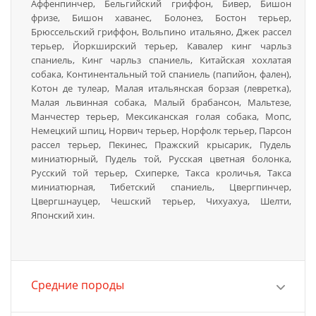
Аффенпинчер, Бельгийский гриффон, Бивер, Бишон
фризе, Бишон хаванес, Болонез, Бостон терьер,
Брюссельский гриффон, Вольпино итальяно, Джек рассел
терьер, Йоркширский терьер, Кавалер кинг чарльз
спаниель, Кинг чарльз спаниель, Китайская хохлатая
собака, Континентальный той спаниель (папийон, фален),
Котон де тулеар, Малая итальянская борзая (левретка),
Малая львинная собака, Малый брабансон, Мальтезе,
Манчестер терьер, Мексиканская голая собака, Мопс,
Немецкий шпиц, Норвич терьер, Норфолк терьер, Парсон
рассел терьер, Пекинес, Пражский крысарик, Пудель
миниатюрный, Пудель той, Русская цветная болонка,
Русский той терьер, Схиперке, Такса кроличья, Такса
миниатюрная, Тибетский спаниель, Цвергпинчер,
Цвергшнауцер, Чешский терьер, Чихуахуа, Шелти,
Японский хин.
Средние породы